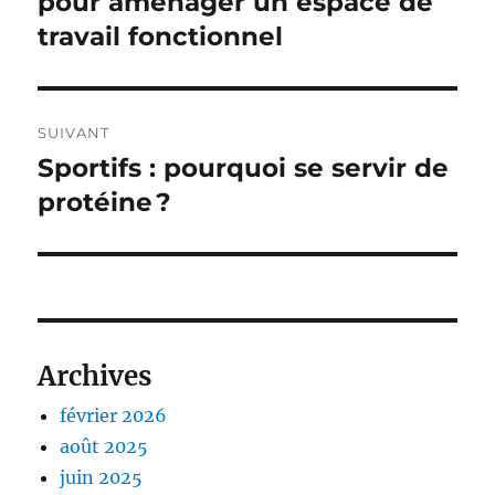
pour aménager un espace de
l’article
travail fonctionnel
SUIVANT
Sportifs : pourquoi se servir de
Publication
suivante :
protéine ?
Archives
février 2026
août 2025
juin 2025