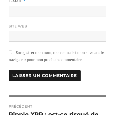
E-MAIL
*
SITE WEB
Enregistrer mon nom, mon e-mail et mon site dans le
navigateur pour mon prochain commentaire.
Navigation
PRÉCÉDENT
de
Ripple XRP : est-ce risqué de
Publication